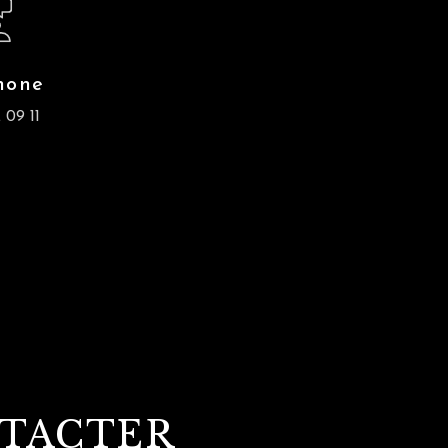
hone
 09 11
NTACTER