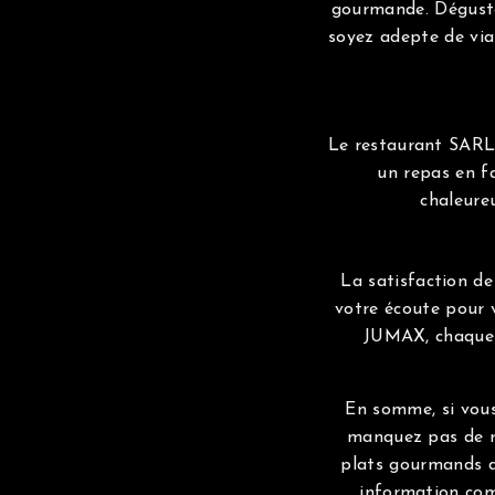
gourmande. Déguste
soyez adepte de via
Le restaurant SARL 
un repas en f
chaleureu
La satisfaction de
votre écoute pour 
JUMAX, chaque 
En somme, si vous
manquez pas de re
plats gourmands da
information com