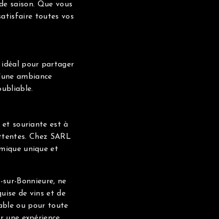
de saison. Que vous
atisfaire toutes vos
 idéal pour partager
d'une ambiance
oubliable.
 et souriante est à
attentes. Chez SARL
mique unique et
-sur-Bonnieure, ne
uise de vins et de
table ou pour toute
r une expérience