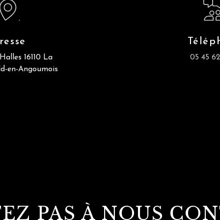
resse
Télép
Halles
16110 La
05 45 62
ld-en-Angoumois
TEZ PAS À NOUS CO