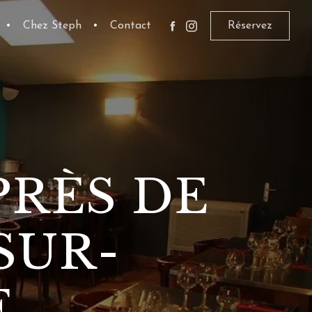
•
Chez Steph
•
Contact
Réservez
PRÈS DE
SUR-
E