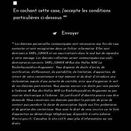
En cochant cette case, j'accepte les conditions
particulières ci-dessous **
Envoyer
** Les données personnelles communiquées sont nécessaires aux fins de vous
contacter et sont enregistrées dans un fichier informatisé. Elles sont
destinées à SARL JUMAX et ses sous-traitants dans le seul but de répondre
à votre message. Les données collectées seront communiquées aux seuls
destinataires suivants: SARL JUMAX 48 Rue des Halles 16110 La
Rochefoucauld-en-Angoumois . Vous disposez de droits d’accès, de
rectification, d’effacement, de portabilité, de limitation, d’opposition, de
retrait de votre consentement à tout moment et du droit d’introduire une
réclamation auprès d’une autorité de contrôle, ainsi que d’organiser le sort
de vos données post-mortem. Vous pouvez exercer ces droits par voie postale
à l'adresse 48 Rue des Halles 16110 La Rochefoucauld-en-Angoumois ou par
courrier électronique à l'adresse . Un justificatif d'identité pourra vous être
demandé. Nous conservons vos données pendant la période de prise de
contact puis pendant la durée de prescription légale aux fins probatoires
et de gestion des contentieux. Vous avez le droit de vous inscrire sur la liste
d'opposition au démarchage téléphonique, disponible à cette adresse:
Bloctel.gouv.fr
. Consultez le site cnil.fr pour plus d’informations sur vos
droits.