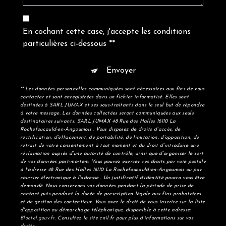
En cochant cette case, j'accepte les conditions
particulières ci-dessous **
Envoyer
** Les données personnelles communiquées sont nécessaires aux fins de vous
contacter et sont enregistrées dans un fichier informatisé. Elles sont
destinées à SARL JUMAX et ses sous-traitants dans le seul but de répondre
à votre message. Les données collectées seront communiquées aux seuls
destinataires suivants: SARL JUMAX 48 Rue des Halles 16110 La
Rochefoucauld-en-Angoumois . Vous disposez de droits d’accès, de
rectification, d’effacement, de portabilité, de limitation, d’opposition, de
retrait de votre consentement à tout moment et du droit d’introduire une
réclamation auprès d’une autorité de contrôle, ainsi que d’organiser le sort
de vos données post-mortem. Vous pouvez exercer ces droits par voie postale
à l'adresse 48 Rue des Halles 16110 La Rochefoucauld-en-Angoumois ou par
courrier électronique à l'adresse . Un justificatif d'identité pourra vous être
demandé. Nous conservons vos données pendant la période de prise de
contact puis pendant la durée de prescription légale aux fins probatoires
et de gestion des contentieux. Vous avez le droit de vous inscrire sur la liste
d'opposition au démarchage téléphonique, disponible à cette adresse:
Bloctel.gouv.fr
. Consultez le site cnil.fr pour plus d’informations sur vos