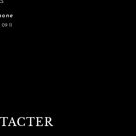
hone
 09 11
NTACTER