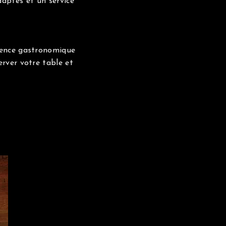
aptés et un service
ience gastronomique
erver votre table et