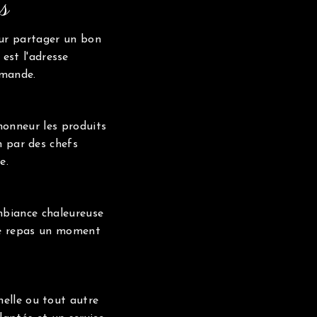
s
our partager un bon
est l'adresse
rmande.
honneur les produits
n par des chefs
e.
mbiance chaleureuse
tre repas un moment
nelle ou tout autre