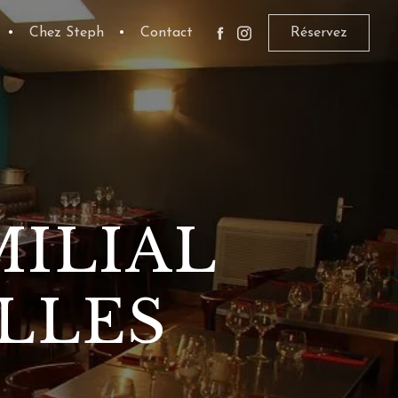
•
Chez Steph
•
Contact
Réservez
ILIAL
LLES