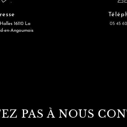
resse
Télép
Halles
16110 La
05 45 62
ld-en-Angoumois
TEZ PAS À NOUS CO