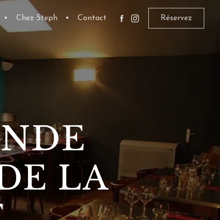
•
Chez Steph
•
Contact
Réservez
ANDE
DE LA
E