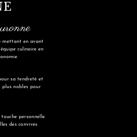
NE
ouronne
e mettant en avant
'équipe culinaire en
ronomie.
pour sa tendreté et
 plus nobles pour
 touche personnelle.
les des convives.