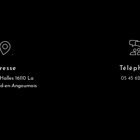
resse
Télép
Halles
16110 La
05 45 62
ld-en-Angoumois