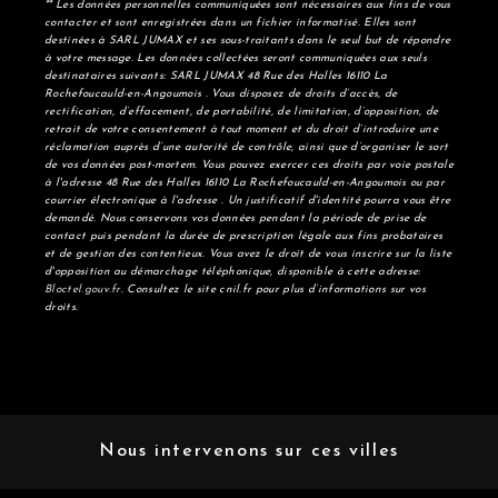
** Les données personnelles communiquées sont nécessaires aux fins de vous
contacter et sont enregistrées dans un fichier informatisé. Elles sont
destinées à SARL JUMAX et ses sous-traitants dans le seul but de répondre
à votre message. Les données collectées seront communiquées aux seuls
destinataires suivants: SARL JUMAX 48 Rue des Halles 16110 La
Rochefoucauld-en-Angoumois . Vous disposez de droits d’accès, de
rectification, d’effacement, de portabilité, de limitation, d’opposition, de
retrait de votre consentement à tout moment et du droit d’introduire une
réclamation auprès d’une autorité de contrôle, ainsi que d’organiser le sort
de vos données post-mortem. Vous pouvez exercer ces droits par voie postale
à l'adresse 48 Rue des Halles 16110 La Rochefoucauld-en-Angoumois ou par
courrier électronique à l'adresse . Un justificatif d'identité pourra vous être
demandé. Nous conservons vos données pendant la période de prise de
contact puis pendant la durée de prescription légale aux fins probatoires
et de gestion des contentieux. Vous avez le droit de vous inscrire sur la liste
d'opposition au démarchage téléphonique, disponible à cette adresse:
Bloctel.gouv.fr
. Consultez le site cnil.fr pour plus d’informations sur vos
droits.
Nous intervenons sur ces villes